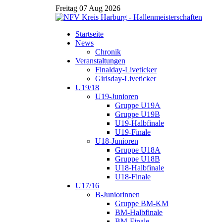
Freitag 07 Aug 2026
Startseite
News
Chronik
Veranstaltungen
Finalday-Liveticker
Girlsday-Liveticker
U19/18
U19-Junioren
Gruppe U19A
Gruppe U19B
U19-Halbfinale
U19-Finale
U18-Junioren
Gruppe U18A
Gruppe U18B
U18-Halbfinale
U18-Finale
U17/16
B-Juniorinnen
Gruppe BM-KM
BM-Halbfinale
BM-Finale