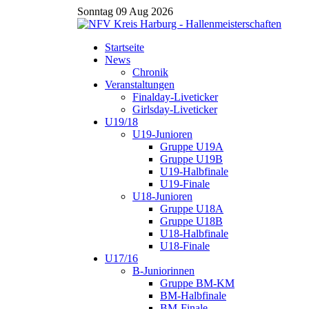
Sonntag 09 Aug 2026
Startseite
News
Chronik
Veranstaltungen
Finalday-Liveticker
Girlsday-Liveticker
U19/18
U19-Junioren
Gruppe U19A
Gruppe U19B
U19-Halbfinale
U19-Finale
U18-Junioren
Gruppe U18A
Gruppe U18B
U18-Halbfinale
U18-Finale
U17/16
B-Juniorinnen
Gruppe BM-KM
BM-Halbfinale
BM-Finale