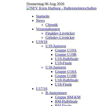
Donnerstag 06 Aug 2026
Startseite
News
Chronik
Veranstaltungen
Finalday-Liveticker
Girlsday-Liveticker
U19/18
U19-Junioren
Gruppe U19A
Gruppe U19B
U19-Halbfinale
U19-Finale
U18-Junioren
Gruppe U18A
Gruppe U18B
U18-Halbfinale
U18-Finale
U17/16
B-Juniorinnen
Gruppe BM-KM
BM-Halbfinale
BM-Finale