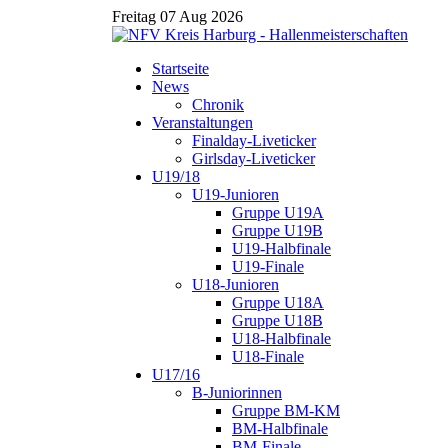
Freitag 07 Aug 2026
Startseite
News
Chronik
Veranstaltungen
Finalday-Liveticker
Girlsday-Liveticker
U19/18
U19-Junioren
Gruppe U19A
Gruppe U19B
U19-Halbfinale
U19-Finale
U18-Junioren
Gruppe U18A
Gruppe U18B
U18-Halbfinale
U18-Finale
U17/16
B-Juniorinnen
Gruppe BM-KM
BM-Halbfinale
BM-Finale