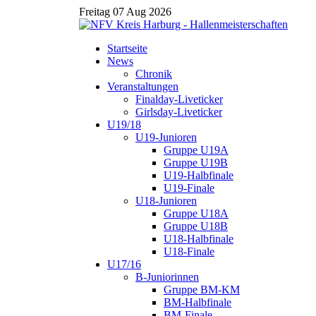
Freitag 07 Aug 2026
Startseite
News
Chronik
Veranstaltungen
Finalday-Liveticker
Girlsday-Liveticker
U19/18
U19-Junioren
Gruppe U19A
Gruppe U19B
U19-Halbfinale
U19-Finale
U18-Junioren
Gruppe U18A
Gruppe U18B
U18-Halbfinale
U18-Finale
U17/16
B-Juniorinnen
Gruppe BM-KM
BM-Halbfinale
BM-Finale